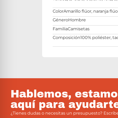
Color
Amarillo flúor, naranja flúo
Género
Hombre
Familia
Camisetas
Composición
100% poliéster, ta
Hablemos, estamo
aquí para ayudart
¿Tienes dudas o necesitas un presupuesto? Escríb