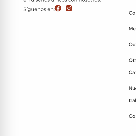
Síguenos en:
Co
Me
Out
Ot
Ca
Nu
tra
Co