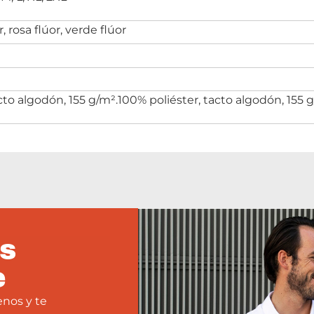
r, rosa flúor, verde flúor
cto algodón, 155 g/m².100% poliéster, tacto algodón, 155 
s
e
enos y te