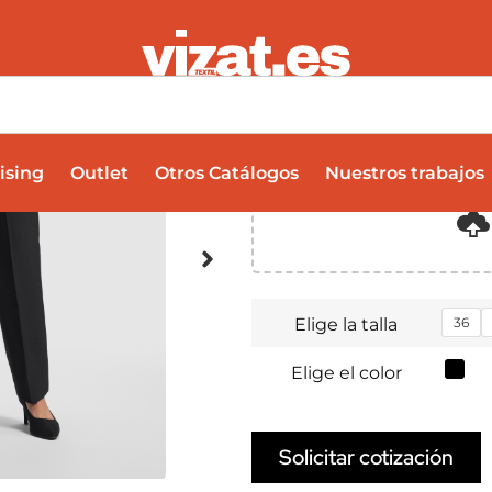
WAITRES
14,60
€
Subir múltiples archivos
ising
Outlet
Otros Catálogos
Nuestros trabajos
Elige la talla
36
Elige el color
Solicitar cotización