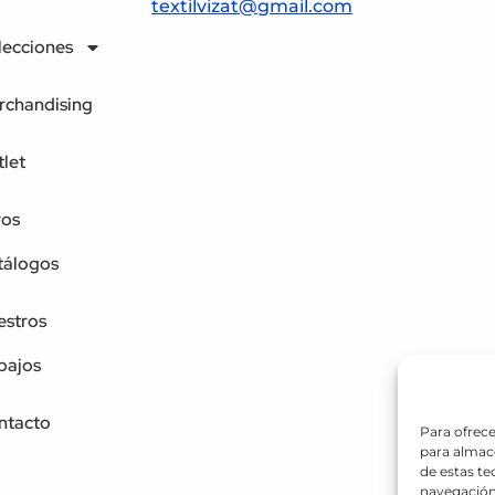
textilvizat@gmail.com
lecciones
rchandising
let
ros
tálogos
estros
bajos
ntacto
Para ofrece
para almace
de estas t
navegación 