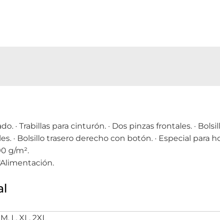
. · Trabillas para cinturón. · Dos pinzas frontales. · Bolsi
es. · Bolsillo trasero derecho con botón. · Especial para h
90 g/m².
*Alimentación.
al
S, M, L, XL, 2XL