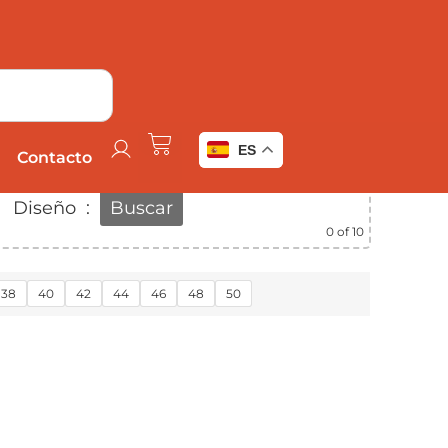
S
Añadir a favoritos
ES
Contacto
Diseño
:
Buscar
0
of 10
38
40
42
44
46
48
50