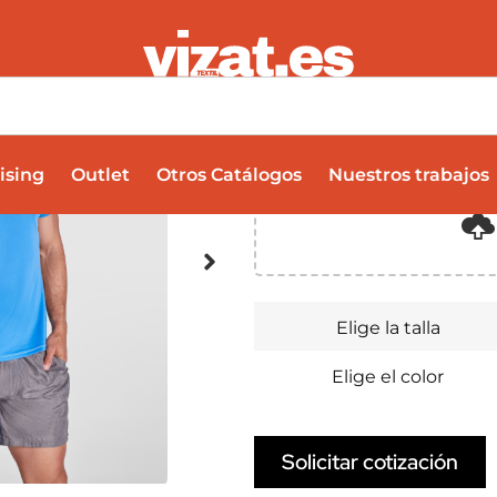
SEPANG
6,36
€
Subir múltiples archivos
ising
Outlet
Otros Catálogos
Nuestros trabajos
Elige la talla
Elige el color
Solicitar cotización