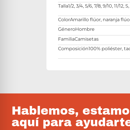
Talla
1/2, 3/4, 5/6, 7/8, 9/10, 11/12, 
Color
Amarillo flúor, naranja flúo
Género
Hombre
Familia
Camisetas
Composición
100% poliéster, ta
Hablemos, estamo
aquí para ayudart