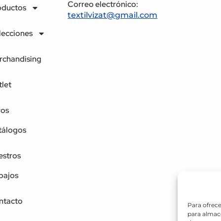
Correo electrónico:
oductos
textilvizat@gmail.com
lecciones
rchandising
let
ros
tálogos
estros
bajos
ntacto
Para ofrece
para almace