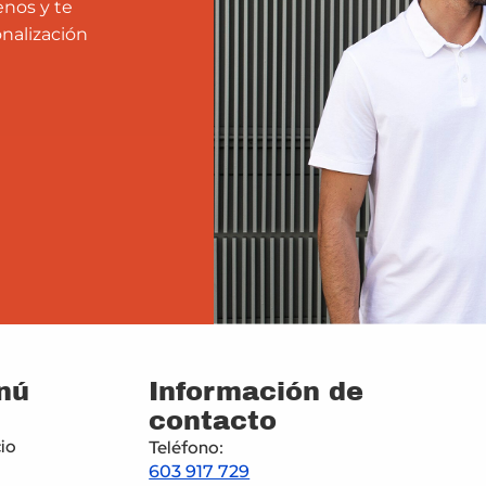
enos y te
nalización
nú
Información de
contacto
cio
Teléfono:
603 917 729