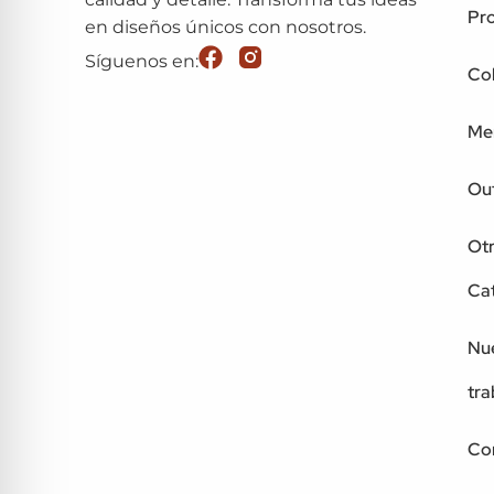
Pr
en diseños únicos con nosotros.
Síguenos en:
Co
Me
Out
Ot
Ca
Nu
tra
Co