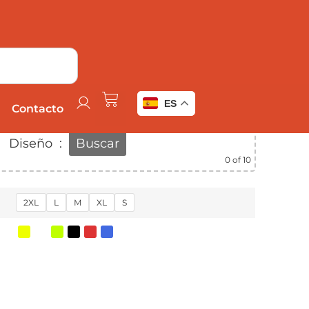
Añadir a favoritos
ES
Contacto
Diseño
:
Buscar
0
of 10
2XL
L
M
XL
S