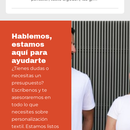
Hablemos,
estamos
aquí para
ayudarte
¿Tienes dudas o
necesitas un
presupuesto?
Escríbenos y te
asesoraremos en
todo lo que
necesites sobre
personalización
textil. Estamos listos