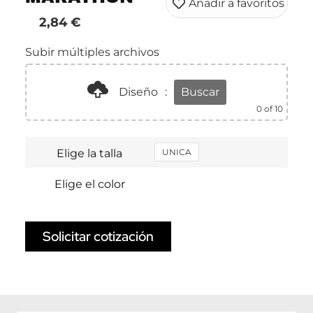
Añadir a favoritos
2,84
€
Subir múltiples archivos
Diseño
:
Buscar
0
of 10
Elige la talla
UNICA
Elige el color
Solicitar cotización