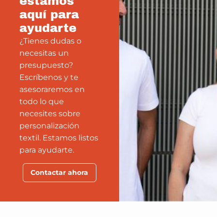
estamos
aquí para
ayudarte
¿Tienes dudas o
necesitas un
presupuesto?
Escríbenos y te
asesoraremos en
todo lo que
necesites sobre
personalización
textil. Estamos listos
para ayudarte.
Contactar ahora